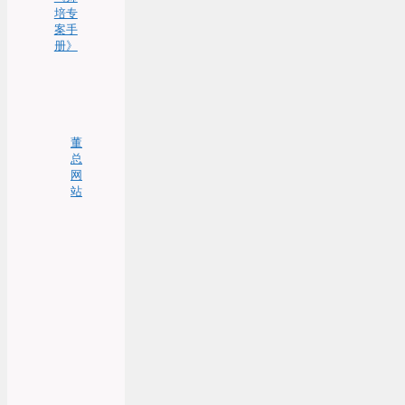
培专
案手
册》
董
总
网
站