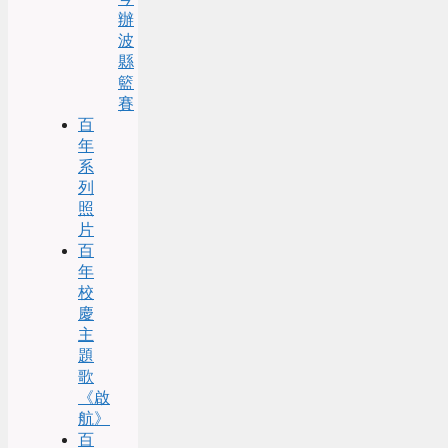
辦
波
縣
籃
賽
百
年
系
列
照
片
百
年
校
慶
主
題
歌
《啟
航》
百