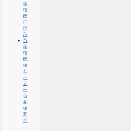
年
校
庆
征
信
录
百
年
校
庆
校
友
一
人
一
百
爱
校
基
金