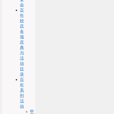
会
百
年
校
庆
各
项
庆
典
与
活
动
目
录
百
年
系
列
活
动
甲