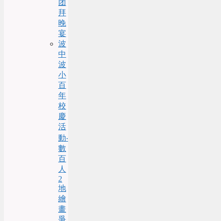
团
拜
晚
宴
波
中
波
小
百
年
校
慶
活
動‧
數
百
人
2
地
繪
畫
爭