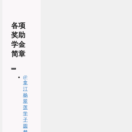
各项
奖助
学金
简章
@
拿
汀
杨
翠
莲
学
子
圆