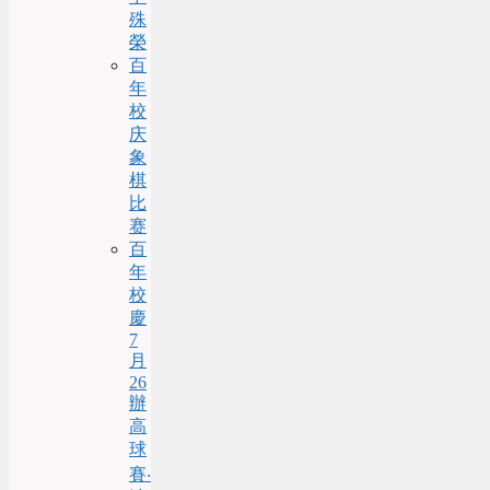
殊
榮
百
年
校
庆
象
棋
比
赛
百
年
校
慶
7
月
26
辦
高
球
賽‧