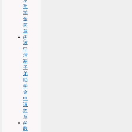
梦
奖
学
金
简
章
@
波
中
清
寒
子
弟
助
学
金
申
请
简
章
@
教