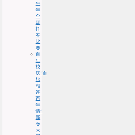
午
年
全
森
挥
春
比
赛
百
年
校
庆“血
脉
相
连
百
年
情”
新
春
大