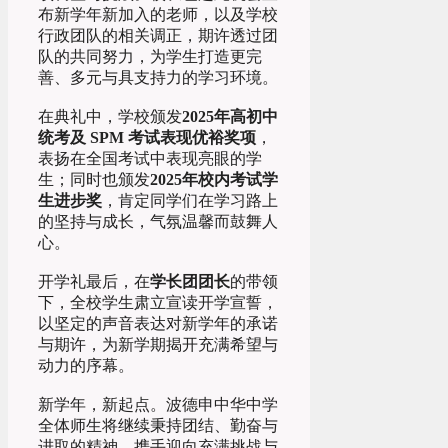
布新学年新加入的老师，以及学校
行政团队的相关调正，期许透过团
队的共同努力，为学生打造更完
善、多元与具支持力的学习环境。
在典礼中，学校颁发
2025年高初中
统考及 SPM 考试表现优裕奖项
，
表扬在全国考试中表现亮眼的学
生；同时也颁发
2025年校内考试学
生进步奖
，肯定同学们在学习路上
的坚持与成长，气氛温馨而鼓舞人
心。
开学礼最后，在
学长团团长
的带领
下，全校学生肃立宣读开学宣誓，
以坚定的声音表达对新学年的承诺
与期许，为新学期揭开充满希望与
动力的序幕。
新学年，新起点。波德申中华中学
全体师生将继续秉持团结、勤奋与
进取的精神，携手迎向充满挑战与