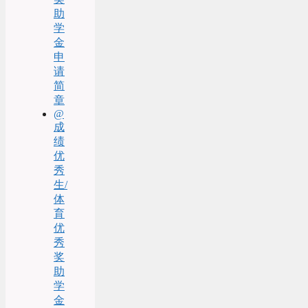
助
学
金
申
请
简
章
@
成
绩
优
秀
生/
体
育
优
秀
奖
助
学
金