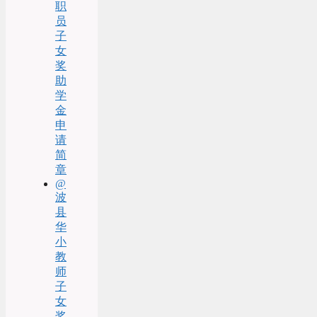
职
员
子
女
奖
助
学
金
申
请
简
章
@
波
县
华
小
教
师
子
女
奖