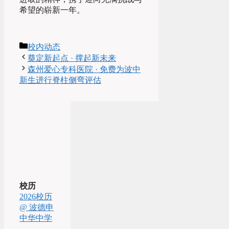
希望的崭新一年。
Categories
校内动态
Post
奠定新起点 · 撑起新未来
navigation
森州爱心专科医院 · 免费为波中
新生进行脊柱侧弯评估
校历
2026校历
@ 波德申
中华中学