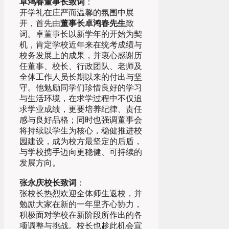
卓鸿春董事长致词
：
开学礼在庄严而温馨的氛围中展
开，首先由
董事长卓鸿春先生
致
词。卓董事长以新学年的开始为契
机，肯定学校近年来在统考成绩与
校务发展上的成果，并衷心感谢历
任董事、校长、行政团队、老师及
全体工作人员长期以来的付出与坚
守。他勉励同学们珍惜良好的学习
与生活环境，在求学过程中不仅追
求学业成绩，更要培养纪律、责任
感与良好品格；同时也强调董事会
将持续以学生为核心，稳健推进校
园建设，成为校方最坚定的后盾，
与学校携手迈向更稳健、可持续的
发展方向。
张永庆校长致词
：
张校长热烈欢迎全体师生返校，并
勉励大家在新的一年里齐心协力，
积极面对学校在新阶段所作出的各
项调整与挑战。校长也趁此机会宣