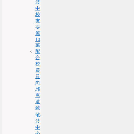
波
中
校
友
要
籌
10
萬
配
合
校
慶
及
向
邱
克
遺
致
敬‧
波
中
今