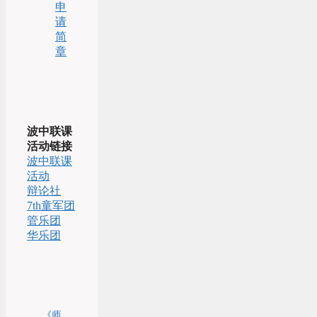
申
请
简
章
波中联课
活动链接
波中联课
活动
辩论社
7th童军团
管乐团
华乐团
《师